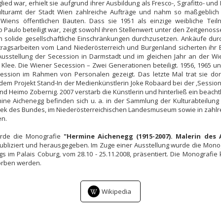
ied war, erhielt sie aufgrund ihrer Ausbildung als Fresco-, Sgrafitto- und
turamt der Stadt Wien zahlreiche Aufträge und nahm so maßgeblich 
Wiens öffentlichen Bauten. Dass sie 1951 als einzige weibliche Tei
 Paulo beteiligt war, zeigt sowohl ihren Stellenwert unter den Zeitgenoss
n solide gesellschaftliche Einschränkungen durchzusetzen. Ankäufe durc
ragsarbeiten vom Land Niederösterreich und Burgenland sicherten ihr
Ausstellung der Secession in Darmstadt und im gleichen Jahr an der W
 Klee. Die Wiener Secession – Zwei Generationen beteiligt. 1956, 1965 u
ession im Rahmen von Personalen gezeigt. Das letzte Mal trat sie dort
dem Projekt Stand-In der Medienkünstlerin Joke Robaard bei der ‚Sessio
und Heimo Zobernig. 2007 verstarb die Künstlerin und hinterließ ein beacht
ne Aichenegg befinden sich u. a. in der Sammlung der Kulturabteilung 
hek des Bundes, im Niederösterreichischen Landesmuseum sowie in zahlr
en.
urde die Monografie
"Hermine Aichenegg (1915-2007). Malerin des
ubliziert und herausgegeben. Im Zuge einer Ausstellung wurde die Monog
 im Palais Coburg, vom 28.10 - 25.11.2008, präsentiert. Die Monografi
rben werden.
Wikipedia