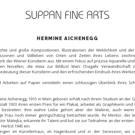
HERMINE AICHENEGG
ichte und große Kompositionen, Illustrationen der Wirklichkeit und de
ssionen und Stillleben von Orten und Zeiten ihres Lebens zeichn
k der Wiener Künstlerin aus. Mit einem Fokus auf präzise Aquarelle un
en Novellen, die etwa zur Bildlust Marc Chagalls Verwandtschaft z
Bedeutung dieser Künstlerin und den erfrischenden Eindruck ihres Werkes
Arbeiten auf Papier vermitteln einen schlüssigen Überblick ihres Sch
ine Aichenegg, 1915 in Wien geboren erhält nach ihrem Studium an der 
alt 1933 ihren ersten Preis für ein Plakat, arbeitet als Graphikerin und
t bestreiten. Ihre wahre Liebe gehört aber der Malerei, auch wenn
tige Frau noch immer geringschätzig betrachtet wurde. Ihr Mentor, der 
iktor Matejka, erkannte ihr Talent und lud sie zur Teilnahme an der ersten
 Herbst 1945 ein.
ungen im Künstlerhaus, im Hagenbund und in der Secession, wo s