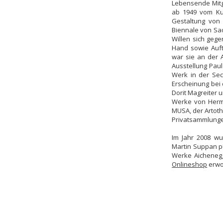
Lebensende Mitgl
ab 1949 vom Kul
Gestaltung von 
Biennale von Sao
Willen sich gege
Hand sowie Auft
war sie an der 
Ausstellung Paul
Werk in der Sec
Erscheinung bei 
Dorit Magreiter 
Werke von Hermi
MUSA, der Artot
Privatsammlung
Im Jahr 2008 w
Martin Suppan p
Werke Aicheneggs
Onlineshop
erwo