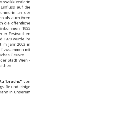
 Mosaikkünstlerin
Einfluss auf die
lnehmerin an der
en als auch ihren
h die öffentliche
 Einkommen. 1955
iener Festwochen
nd 1970 wurde ihr
 im Jahr 2003 in
n I‘ zusammen mit
liches Oeuvre.
der Stadt Wien -
eichen
 Aufbruchs"
von
rafie und einige
e kann in unserem