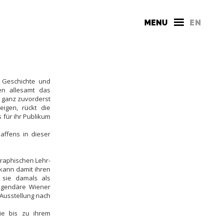
MENU
EN
r Geschichte und
en allesamt das
d ganz zuvorderst
eigen, rückt die
 für ihr Publikum
affens in dieser
Graphischen Lehr-
 kann damit ihren
 sie damals als
legendäre Wiener
 Ausstellung nach
ie bis zu ihrem