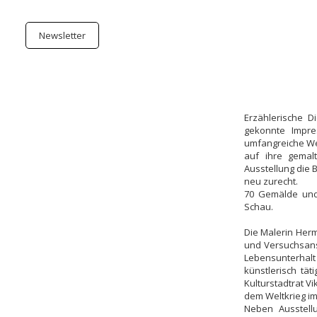
Newsletter
Erzählerische D
gekonnte Impre
umfangreiche Wer
auf ihre gemalt
Ausstellung die 
neu zurecht.
70 Gemälde und 
Schau.
Die Malerin Herm
und Versuchsanst
Lebensunterhal
künstlerisch tä
Kulturstadtrat V
dem Weltkrieg im
Neben Ausstell