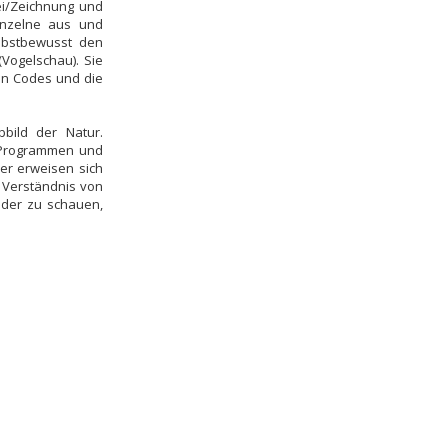
ei/Zeichnung und
inzelne aus und
elbstbewusst den
(Vogelschau). Sie
en Codes und die
bbild der Natur.
d Programmen und
der erweisen sich
s Verständnis von
lder zu schauen,