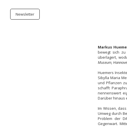
Newsletter
Markus Hueme
bewegt sich zu 
überlagert, wo
Museum, Hannove
Huemers Insekte
Sibylla Maria Me
und Pflanzen zu
schafft Paraphr
nennenswert eig
Darüber hinaus e
Im Wissen, dass
Umweg durch Bea
Problem der Dif
Gegenwart. Mitt