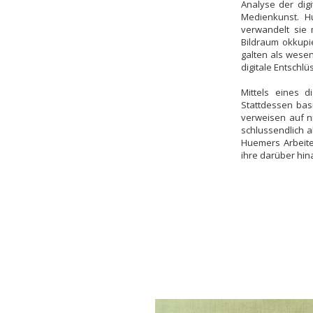
Analyse der dig
Medienkunst. H
verwandelt sie 
Bildraum okkupie
galten als wese
digitale Entschlü
Mittels eines d
Stattdessen bas
verweisen auf ni
schlussendlich a
Huemers Arbeite
ihre darüber hi