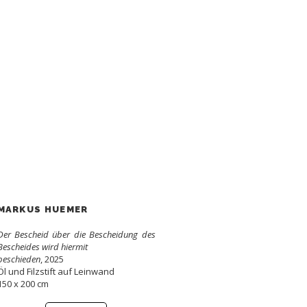
MARKUS HUEMER
Der Bescheid über die Bescheidung des
Bescheides wird hiermit
beschieden
, 2025
Öl und Filzstift auf Leinwand
150 x 200 cm