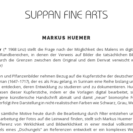
MARKUS HUEMER
r
(* 1968 Linz) stellt die Frage nach der Möglichkeit des Malens im digita
Randbereichen, in denen der Verweis auf Bilder die tatsächlichen Bi
durch die Grenzen zwischen dem Original und dem Derivat verwischt
r)
n und Plfanzenbilder nehmen Bezug auf die Kupferstiche der deutschen
rian (1647–1717), der es als Frau gelang, in Surinam eine Reihe bislang 
 entdecken, deren Entwicklung zu studieren und zu dokumentieren. Hu
asen dieser Kupferstiche, indem er die Vorlagen digital bearbeitet, 
ene künstlerische Handschrift abmalt und damit „neue“ biomorphe F
rfolgt ihre Darstellung in nicht-realistischen Farben wie Schwarz, Grau, W
 sämtliche Motive heute durch die Bearbeitung durch Filter entstehen u
rbeitung der Fotos auf die Leinwand finden, stellt sich Markus Huemer 
ferenz von Wirklichkeit und Bildwirklichkeit in einer medial vollko
els eines „Dschungels“ an Referenzen entwickelt er ein komplexes We