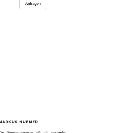
Anfragen
MARKUS HUEMER
Ein Bienenschwarm gilt als herrenlos,