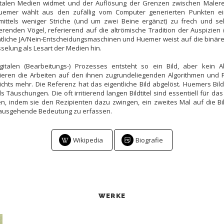
italen Medien widmet und der Auflösung der Grenzen zwischen Maler
uemer wählt aus den zufällig vom Computer generierten Punkten e
mittels weniger Striche (und um zwei Beine ergänzt) zu frech und s
renden Vögel, referierend auf die altrömische Tradition der Auspizien 
ntliche JA/Nein-Entscheidungsmaschinen und Huemer weist auf die binär
sselung als Lesart der Medien hin.
igitalen (Bearbeitungs-) Prozesses entsteht so ein Bild, aber kein A
ieren die Arbeiten auf den ihnen zugrundeliegenden Algorithmen un
chts mehr. Die Referenz hat das eigentliche Bild abgelöst. Huemers Bil
ls Täuschungen. Die oft irritierend langen Bildtitel sind essentiell für da
n, indem sie den Rezipienten dazu zwingen, ein zweites Mal auf die Bi
nausgehende Bedeutung zu erfassen.
Wikipedia
Biografie
WERKE