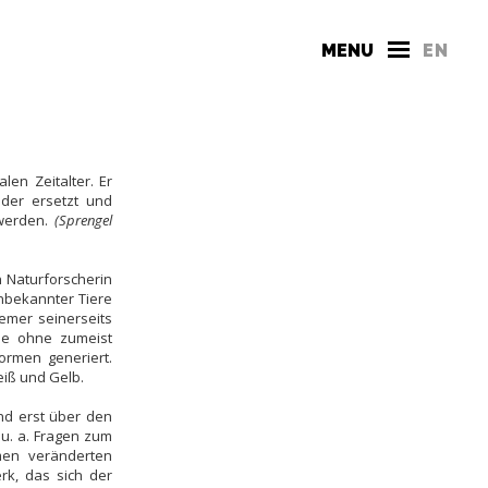
MENU
EN
len Zeitalter. Er
lder ersetzt und
 werden.
(Sprengel
 Naturforscherin
unbekannter Tiere
emer seinerseits
sie ohne zumeist
ormen generiert.
eiß und Gelb.
nd erst über den
u. a. Fragen zum
mmen veränderten
rk, das sich der