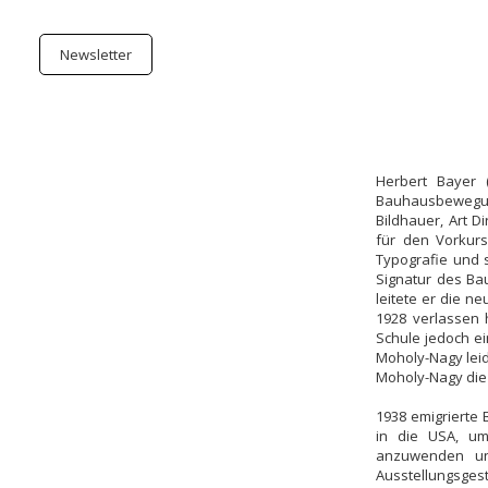
Newsletter
Herbert Bayer 
Bauhausbewegung
Bildhauer, Art D
für den Vorkurs
Typografie und s
Signatur des Ba
leitete er die 
1928 verlassen 
Schule jedoch ei
Moholy-Nagy leid
Moholy-Nagy die
1938 emigrierte 
in die USA, um
anzuwenden un
Ausstellungsgest