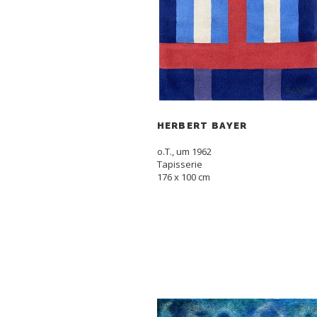
HERBERT BAYER
o.T., um 1962
Tapisserie
176 x 100 cm