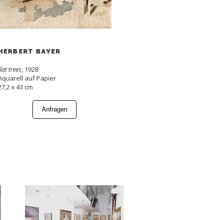
HERBERT BAYER
flat trees
, 1928
Aquarell auf Papier
27,2 x 43 cm
Anfragen