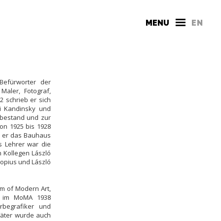
MENU
EN
Befürworter der
Maler, Fotograf,
2 schrieb er sich
li Kandinsky und
n bestand und zur
on 1925 bis 1928
m er das Bauhaus
s Lehrer war die
n Kollegen László
ropius und László
um of Modern Art,
28 im MoMA 1938
begrafiker und
später wurde auch