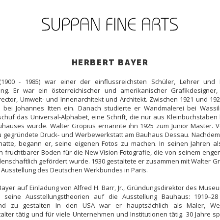
HERBERT BAYER
(1900 - 1985) war einer der einflussreichsten Schüler, Lehrer und 
. Er war ein österreichischer und amerikanischer Grafikdesigner, 
irector, Umwelt- und Innenarchitekt und Architekt. Zwischen 1921 und 192
 bei Johannes Itten ein. Danach studierte er Wandmalerei bei Wassi
chuf das Universal-Alphabet, eine Schrift, die nur aus Kleinbuchstabe
uhauses wurde. Walter Gropius ernannte ihn 1925 zum Junior Master. V
neu gegründete Druck- und Werbewerkstatt am Bauhaus Dessau. Nachde
hatte, begann er, seine eigenen Fotos zu machen. In seinen Jahren al
n fruchtbarer Boden für die New Vision-Fotografie, die von seinem enge
enschaftlich gefördert wurde. 1930 gestaltete er zusammen mit Walter G
 Ausstellung des Deutschen Werkbundes in Paris.
Bayer auf Einladung von Alfred H. Barr, Jr., Gründungsdirektor des Muse
 seine Ausstellungstheorien auf die Ausstellung Bauhaus: 1919–
d zu gestalten In den USA war er hauptsächlich als Maler, Wer
alter tätig und für viele Unternehmen und Institutionen tätig. 30 Jahre 