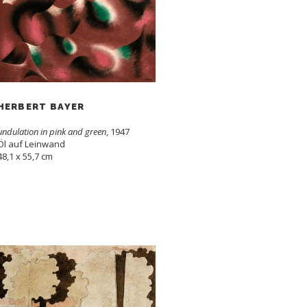
HERBERT BAYER
undulation in pink and green
, 1947
Öl auf Leinwand
48,1 x 55,7 cm