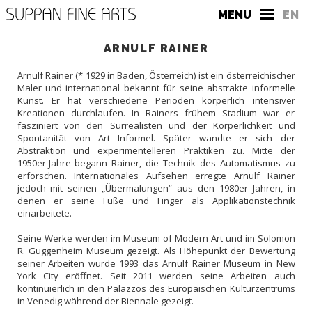
MENU
EN
ARNULF RAINER
Arnulf Rainer (* 1929 in Baden, Österreich) ist ein österreichischer
Maler und international bekannt für seine abstrakte informelle
Kunst. Er hat verschiedene Perioden körperlich intensiver
Kreationen durchlaufen. In Rainers frühem Stadium war er
fasziniert von den Surrealisten und der Körperlichkeit und
Spontanität von Art Informel. Später wandte er sich der
DIE GALERIE
Abstraktion und experimentelleren Praktiken zu. Mitte der
1950er-Jahre begann Rainer, die Technik des Automatismus zu
KONTAKT
erforschen. Internationales Aufsehen erregte Arnulf Rainer
jedoch mit seinen „Übermalungen“ aus den 1980er Jahren, in
PRESSE
denen er seine Füße und Finger als Applikationstechnik
einarbeitete.
Seine Werke werden im Museum of Modern Art und im Solomon
R. Guggenheim Museum gezeigt. Als Höhepunkt der Bewertung
seiner Arbeiten wurde 1993 das Arnulf Rainer Museum in New
York City eröffnet. Seit 2011 werden seine Arbeiten auch
kontinuierlich in den Palazzos des Europäischen Kulturzentrums
in Venedig während der Biennale gezeigt.